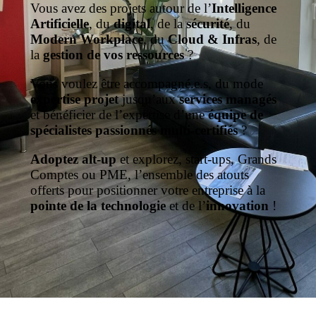
Vous avez des projets autour de l’
Intelligence
Artificielle
, du
digital
, de la
sécurité
, du
Modern Workplace
, du
Cloud & Infras
, de
la
gestion de vos ressources
?
Vous voulez être accompagné.e.s, du mode
expertise projet
jusqu’aux
services managés
et bénéficier de l’expertise d’une
équipe de
spécialistes passionnés multi-certifiés
?
Adoptez alt-up
et explorez, start-ups, Grands
Comptes ou PME, l’ensemble des atouts
offerts pour positionner votre entreprise à la
pointe de la technologie
et de l’
innovation
!