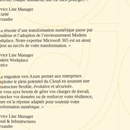
Service Line Manager
Sécurité
Alexandre
« La réussite d’une transformation numérique passe par
la maîtrise et l’adoption de l’environnement Modern
Workplace. Notre expertise Microsoft 365 est un atout
majeur au succès de votre transformation. »
Service Line Manager
Modern Workplace
Fabrice
« La migration vers Azure permet aux entreprises
d'exploiter le plein potentiel du Cloud en assurant une
infrastructure flexible, évolutive et sécurisée.
Que vous ayez besoin de gérer vos charges de travail,
de stocker vos données ou de renforcer votre résilience,
Azure est la réponse adaptée pour soutenir votre
transformation numérique. »
Service Line Manager
Cloud & Infrastructures
Alexandre