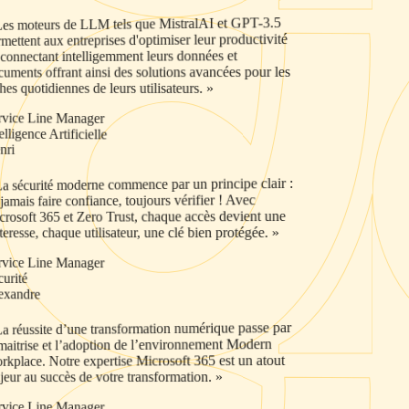
« Les moteurs de LLM tels que MistralAI et GPT-3.5
permettent aux entreprises d'optimiser leur productivité
en connectant intelligemment leurs données et
documents offrant ainsi des solutions avancées pour les
tâches quotidiennes de leurs utilisateurs. »
Service Line Manager
Intelligence Artificielle
Henri
« La sécurité moderne commence par un principe clair :
ne jamais faire confiance, toujours vérifier ! Avec
Microsoft 365 et Zero Trust, chaque accès devient une
forteresse, chaque utilisateur, une clé bien protégée. »
Service Line Manager
Sécurité
Alexandre
« La réussite d’une transformation numérique passe par
la maitrise et l’adoption de l’environnement Modern
Workplace. Notre expertise Microsoft 365 est un atout
majeur au succès de votre transformation. »
Service Line Manager