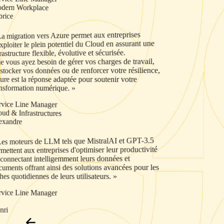
Modern Workplace
Fabrice
« La migration vers Azure permet aux entreprises
d'exploiter le plein potentiel du Cloud en assurant une
infrastructure flexible, évolutive et sécurisée.
Que vous ayez besoin de gérer vos charges de travail,
de stocker vos données ou de renforcer votre résilience,
Azure est la réponse adaptée pour soutenir votre
transformation numérique. »
Service Line Manager
Cloud & Infrastructures
Alexandre
« Les moteurs de LLM tels que MistralAI et GPT-3.5
permettent aux entreprises d'optimiser leur productivité
en connectant intelligemment leurs données et
documents offrant ainsi des solutions avancées pour les
tâches quotidiennes de leurs utilisateurs. »
Service Line Manager
IA
Henri